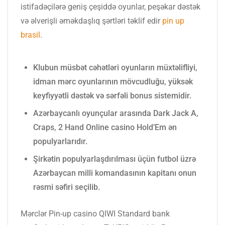
istifadəçilərə geniş çeşiddə oyunlar, peşəkar dəstək
və əlverişli əməkdaşlıq şərtləri təklif edir
pin up
brasil
.
Klubun müsbət cəhətləri oyunların müxtəlifliyi,
idman mərc oyunlarının mövcudluğu, yüksək
keyfiyyətli dəstək və sərfəli bonus sistemidir.
Azərbaycanlı oyunçular arasında Dark Jack A,
Craps, 2 Hand Online casino Hold’Em ən
populyarlarıdır.
Şirkətin populyarlaşdırılması üçün futbol üzrə
Azərbaycan milli komandasının kapitanı onun
rəsmi səfiri seçilib.
Mərclər Pin-up casino QIWI Standard bank