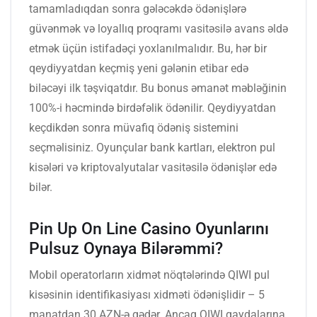
tamamladıqdan sonra gələcəkdə ödənişlərə
güvənmək və loyallıq proqramı vasitəsilə avans əldə
etmək üçün istifadəçi yoxlanılmalıdır. Bu, hər bir
qeydiyyatdan keçmiş yeni gələnin etibar edə
biləcəyi ilk təşviqatdır. Bu bonus əmanət məbləğinin
100%-i həcmində birdəfəlik ödənilir. Qeydiyyatdan
keçdikdən sonra müvafiq ödəniş sistemini
seçməlisiniz. Oyunçular bank kartları, elektron pul
kisələri və kriptovalyutalar vasitəsilə ödənişlər edə
bilər.
Pin Up On Line Casino Oyunlarını
Pulsuz Oynaya Bilərəmmi?
Mobil operatorların xidmət nöqtələrində QIWI pul
kisəsinin identifikasiyası xidməti ödənişlidir – 5
manatdan 30 AZN-ə qədər. Ancaq QIWI qaydalarına