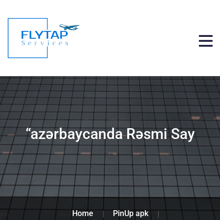
“azərbaycanda Rəsmi Say
Home
PinUp apk