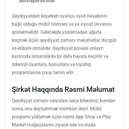
aktivləşdirilə bilər.
Qeydiyyatdan keçərkən oyunçu oyun hesabının
bağlı olduğu mobil nömrəni və ya e-poçt ünvanını
göstərməlidir. Gələcəkdə yoxlamadan uğurla
keçmək üçün qeydiyyat zamanı məlumatlar düzgün
və etibarlı olmalıdır. Qeydiyyat prosesi onlayn
kazinoda ümumilikdə bir dəfə həyata keçirilir və
ödənişli oyunlara, bonuslara və loyallıq
proqramlarına çıxışı təmin edir.
Şirkət Haqqında Rəsmi Məlumat
Qeydiyyat zamanı valyutanı seçə bilərsiniz, bundan
sonra onu dəyişdirmək mümkün deyil. Mobil
proqramı yükləmək üçün rəsmi App Shop və Play
Market mağazalarını ziyarət edə və orada