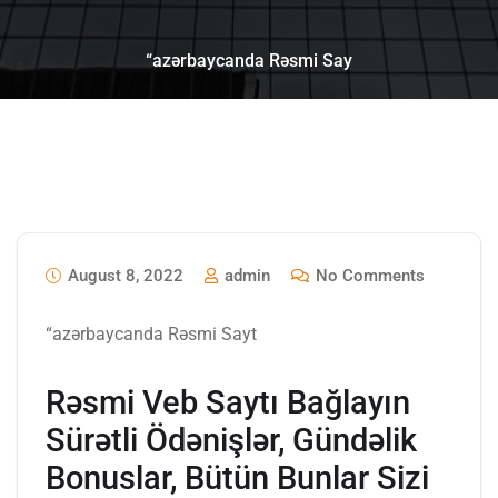
“azərbaycanda Rəsmi Say
August 8, 2022
admin
No Comments
“azərbaycanda Rəsmi Sayt
Rəsmi Veb Saytı Bağlayın️
Sürətli Ödənişlər, Gündəlik
Bonuslar, Bütün Bunlar Sizi