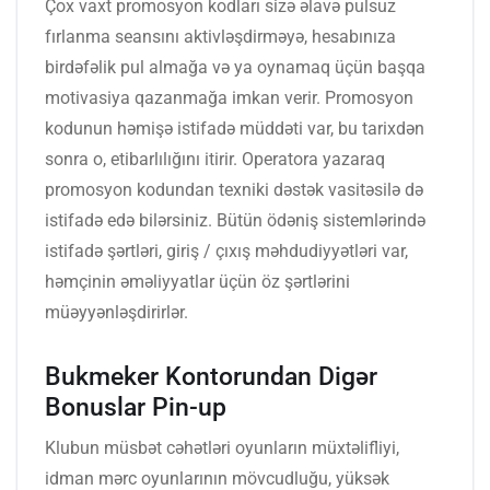
Çox vaxt promosyon kodları sizə əlavə pulsuz
fırlanma seansını aktivləşdirməyə, hesabınıza
birdəfəlik pul almağa və ya oynamaq üçün başqa
motivasiya qazanmağa imkan verir. Promosyon
kodunun həmişə istifadə müddəti var, bu tarixdən
sonra o, etibarlılığını itirir. Operatora yazaraq
promosyon kodundan texniki dəstək vasitəsilə də
istifadə edə bilərsiniz. Bütün ödəniş sistemlərində
istifadə şərtləri, giriş / çıxış məhdudiyyətləri var,
həmçinin əməliyyatlar üçün öz şərtlərini
müəyyənləşdirirlər.
Bukmeker Kontorundan Digər
Bonuslar Pin-up
Klubun müsbət cəhətləri oyunların müxtəlifliyi,
idman mərc oyunlarının mövcudluğu, yüksək