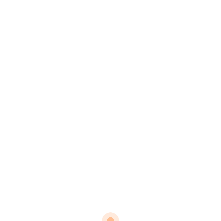
Ju
Gr
Ju
C
stbet
вок”