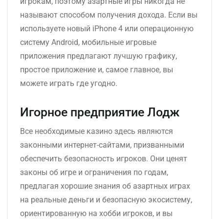
игрокам, поэтому азартные игры никогда не
называют способом получения дохода. Если вы
используете новый iPhone 4 или операционную
систему Android, мобильные игровые
приложения предлагают лучшую графику,
простое приложение и, самое главное, вы
можете играть где угодно.
Игорное предприятие Лодж
Все необходимые казино здесь являются
законными интернет-сайтами, призванными
обеспечить безопасность игроков. Они ценят
законы об игре и ограничения по годам,
предлагая хорошие знания об азартных играх
на реальные деньги и безопасную экосистему,
ориентированную на хобби игроков, и вы