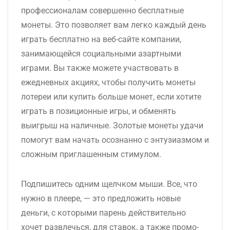
профессионалам совершенно бесплатные
монеты. Это позволяет вам легко каждый день
играть бесплатно на веб-сайте компании,
занимающейся социальными азартными
играми. Вы также можете участвовать в
ежедневных акциях, чтобы получить монеты
лотереи или купить больше монет, если хотите
играть в позиционные игры, и обменять
выигрыш на наличные. Золотые монеты удачи
помогут вам начать осознанно с энтузиазмом и
сложным приглашенным стимулом.
Подпишитесь одним щелчком мыши. Все, что
нужно в плеере, — это предложить новые
деньги, с которыми парень действительно
хочет развлечься, для ставок, а также промо-