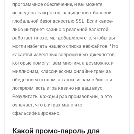
программное обеспечение, и вы можете
исследовать игроков, защищенных базовой
глобальной безопасностью SSL. Если какое-
либо интернет-казино с реальной валютой
работает плохо, мы добавляем его, чтобы вы
могли избегать нашего списка веб-сайтов. Что
касается известных современных джекпотов,
которые помогут вам многим, а возможно, и
миллионам, классическим онлайн-играм за
обеденным столом, а также играм в бинго и
лотереям, есть игра казино на ваш вкус.
Результаты каждый раз произвольны, а это
означает, что в играх мало что
сфальсифицировано.
Какой промо-пароль для