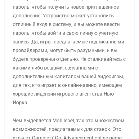
пароль, чтобы получить новое приглашенное
дополнение. Устройство может установить
отличный вход в систему, и вы можете ввести
пароль, чтобы войти в свою личную учетную
запись. Да, игры, предлагаемые подписанными
провайдерами, могут быть разумными, и вы
будете проверены отдельно. Не сталкивайтесь с
какими-либо вещами, связанными с
дополнительным капиталом вашей видеоигры,
для тех, кто играет в онлайн-казино, имеющем
хорошие лицензии игрового агентства Нью-
Йорка.
Чем выделяется Mobilebet, так это множеством
возможностей, предлагаемых для ставок. Это
игры от Gamble n’ Go, Advancement online game,