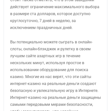
действует ограничение максимального выбора
в размере ста долларов, которое доступно
круглосуточно, 7 дней в неделю, за
исключением праздничных дней.
Вы потенциально можете сыграть в онлайн-
слоты, онлайн-блэкджек и рулетку в своем
лучшем сайте азартных игр в течение
нескольких минут, используя простое в
использовании оборудование для поиска
казино. Многие из нас верят, что эти сайты
интернет-казино на реальные деньги создают
безопасную и увлекательную игру в Интернете.
Интернет-казино на реальные деньги защищены
самыми передовыми мерами безопасности,