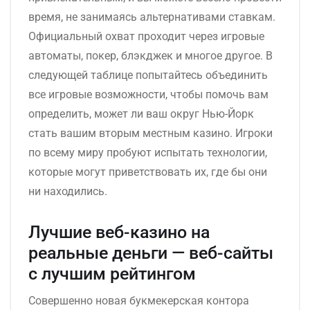
время, не занимаясь альтернативами ставкам.
Официальный охват проходит через игровые
автоматы, покер, блэкджек и многое другое. В
следующей таблице попытайтесь объединить
все игровые возможности, чтобы помочь вам
определить, может ли ваш округ Нью-Йорк
стать вашим вторым местным казино. Игроки
по всему миру пробуют испытать технологии,
которые могут приветствовать их, где бы они
ни находились.
Лучшие веб-казино на
реальные деньги — веб-сайты
с лучшим рейтингом
Совершенно новая букмекерская контора