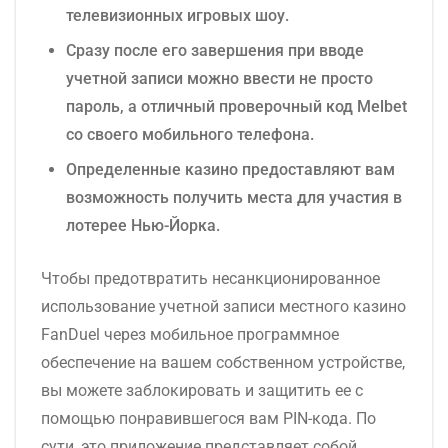
телевизионных игровых шоу.
Сразу после его завершения при вводе
учетной записи можно ввести не просто
пароль, а отличный проверочный код Melbet
со своего мобильного телефона.
Определенные казино предоставляют вам
возможность получить места для участия в
лотерее Нью-Йорка.
Чтобы предотвратить несанкционированное
использование учетной записи местного казино
FanDuel через мобильное программное
обеспечение на вашем собственном устройстве,
вы можете заблокировать и защитить ее с
помощью понравившегося вам PIN-кода. По
сути, это приложение представляет собой