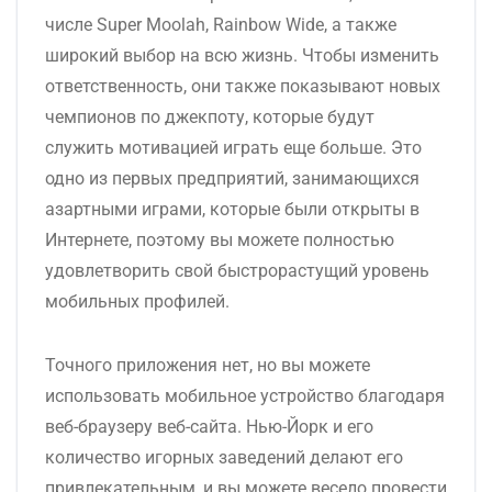
числе Super Moolah, Rainbow Wide, а также
широкий выбор на всю жизнь. Чтобы изменить
ответственность, они также показывают новых
чемпионов по джекпоту, которые будут
служить мотивацией играть еще больше. Это
одно из первых предприятий, занимающихся
азартными играми, которые были открыты в
Интернете, поэтому вы можете полностью
удовлетворить свой быстрорастущий уровень
мобильных профилей.
Точного приложения нет, но вы можете
использовать мобильное устройство благодаря
веб-браузеру веб-сайта. Нью-Йорк и его
количество игорных заведений делают его
привлекательным, и вы можете весело провести